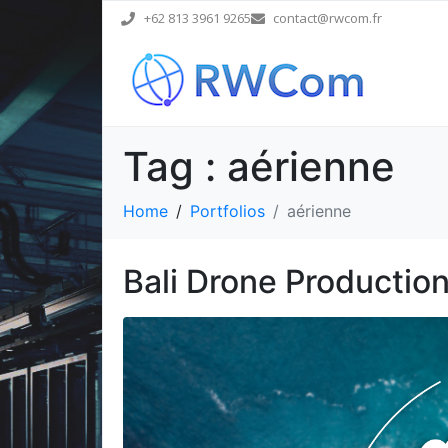
+62 813 3961 9265
contact@rwcom.fr
Tag :
aérienne
Home
Portfolios
aérienne
Bali Drone Productio