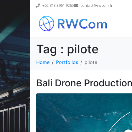
+62 813 3961 9265
contact@rwcom.fr
Tag :
pilote
Home
Portfolios
pilote
Bali Drone Productio